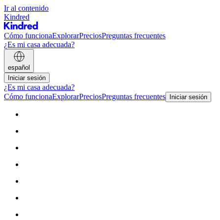
Ir al contenido
Kindred
Cómo funciona
Explorar
Precios
Preguntas frecuentes
¿Es mi casa adecuada?
español
Iniciar sesión
¿Es mi casa adecuada?
Cómo funciona
Explorar
Precios
Preguntas frecuentes
Iniciar sesión