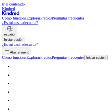
Ir al contenido
Kindred
Cómo funciona
Explorar
Precios
Preguntas frecuentes
¿Es mi casa adecuada?
español
Iniciar sesión
¿Es mi casa adecuada?
Abrir el menú
Cómo funciona
Explorar
Precios
Preguntas frecuentes
Iniciar sesión