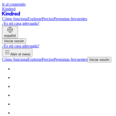
Ir al contenido
Kindred
Cómo funciona
Explorar
Precios
Preguntas frecuentes
¿Es mi casa adecuada?
español
Iniciar sesión
¿Es mi casa adecuada?
Abrir el menú
Cómo funciona
Explorar
Precios
Preguntas frecuentes
Iniciar sesión