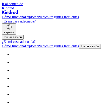
Ir al contenido
Kindred
Cómo funciona
Explorar
Precios
Preguntas frecuentes
¿Es mi casa adecuada?
español
Iniciar sesión
¿Es mi casa adecuada?
Cómo funciona
Explorar
Precios
Preguntas frecuentes
Iniciar sesión