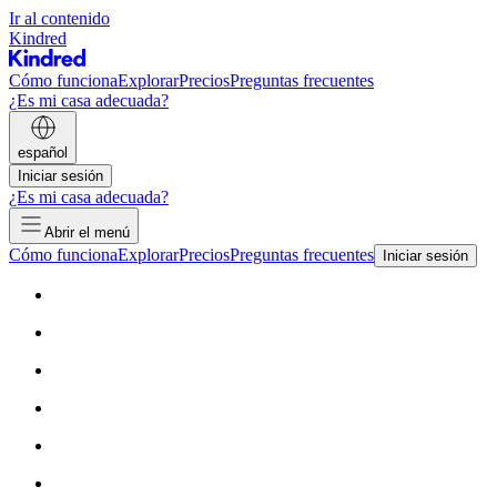
Ir al contenido
Kindred
Cómo funciona
Explorar
Precios
Preguntas frecuentes
¿Es mi casa adecuada?
español
Iniciar sesión
¿Es mi casa adecuada?
Abrir el menú
Cómo funciona
Explorar
Precios
Preguntas frecuentes
Iniciar sesión