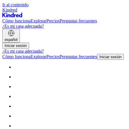
Ir al contenido
Kindred
Cómo funciona
Explorar
Precios
Preguntas frecuentes
¿Es mi casa adecuada?
español
Iniciar sesión
¿Es mi casa adecuada?
Cómo funciona
Explorar
Precios
Preguntas frecuentes
Iniciar sesión