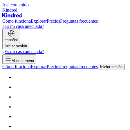
Ir al contenido
Kindred
Cómo funciona
Explorar
Precios
Preguntas frecuentes
¿Es mi casa adecuada?
español
Iniciar sesión
¿Es mi casa adecuada?
Abrir el menú
Cómo funciona
Explorar
Precios
Preguntas frecuentes
Iniciar sesión