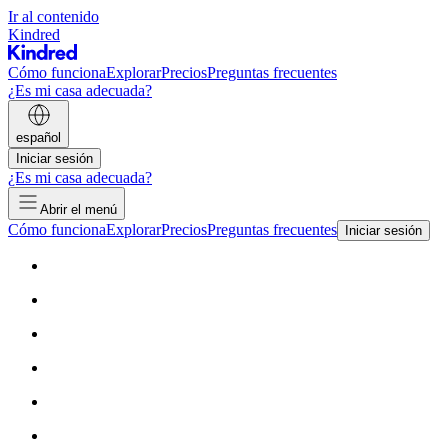
Ir al contenido
Kindred
Cómo funciona
Explorar
Precios
Preguntas frecuentes
¿Es mi casa adecuada?
español
Iniciar sesión
¿Es mi casa adecuada?
Abrir el menú
Cómo funciona
Explorar
Precios
Preguntas frecuentes
Iniciar sesión