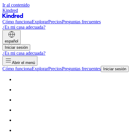
Ir al contenido
Kindred
Cómo funciona
Explorar
Precios
Preguntas frecuentes
¿Es mi casa adecuada?
español
Iniciar sesión
¿Es mi casa adecuada?
Abrir el menú
Cómo funciona
Explorar
Precios
Preguntas frecuentes
Iniciar sesión