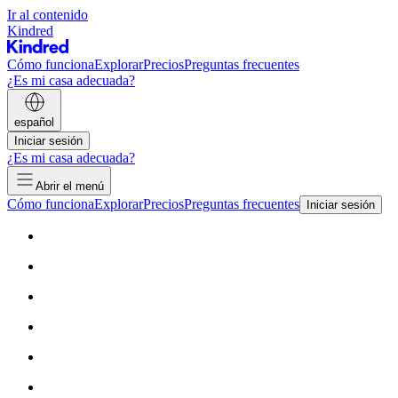
Ir al contenido
Kindred
Cómo funciona
Explorar
Precios
Preguntas frecuentes
¿Es mi casa adecuada?
español
Iniciar sesión
¿Es mi casa adecuada?
Abrir el menú
Cómo funciona
Explorar
Precios
Preguntas frecuentes
Iniciar sesión