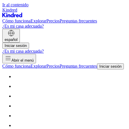
Ir al contenido
Kindred
Cómo funciona
Explorar
Precios
Preguntas frecuentes
¿Es mi casa adecuada?
español
Iniciar sesión
¿Es mi casa adecuada?
Abrir el menú
Cómo funciona
Explorar
Precios
Preguntas frecuentes
Iniciar sesión