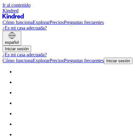
Ir al contenido
Kindred
Cómo funciona
Explorar
Precios
Preguntas frecuentes
¿Es mi casa adecuada?
español
Iniciar sesión
¿Es mi casa adecuada?
Cómo funciona
Explorar
Precios
Preguntas frecuentes
Iniciar sesión