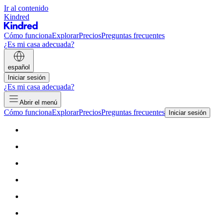
Ir al contenido
Kindred
Cómo funciona
Explorar
Precios
Preguntas frecuentes
¿Es mi casa adecuada?
español
Iniciar sesión
¿Es mi casa adecuada?
Abrir el menú
Cómo funciona
Explorar
Precios
Preguntas frecuentes
Iniciar sesión