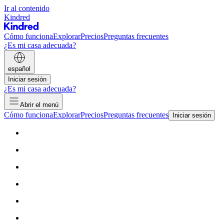
Ir al contenido
Kindred
Cómo funciona
Explorar
Precios
Preguntas frecuentes
¿Es mi casa adecuada?
español
Iniciar sesión
¿Es mi casa adecuada?
Abrir el menú
Cómo funciona
Explorar
Precios
Preguntas frecuentes
Iniciar sesión