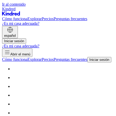
Ir al contenido
Kindred
Cómo funciona
Explorar
Precios
Preguntas frecuentes
¿Es mi casa adecuada?
español
Iniciar sesión
¿Es mi casa adecuada?
Abrir el menú
Cómo funciona
Explorar
Precios
Preguntas frecuentes
Iniciar sesión