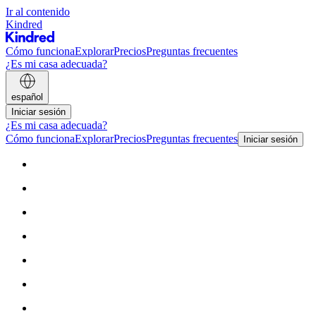
Ir al contenido
Kindred
Cómo funciona
Explorar
Precios
Preguntas frecuentes
¿Es mi casa adecuada?
español
Iniciar sesión
¿Es mi casa adecuada?
Cómo funciona
Explorar
Precios
Preguntas frecuentes
Iniciar sesión