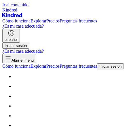
Ir al contenido
Kindred
Cómo funciona
Explorar
Precios
Preguntas frecuentes
¿Es mi casa adecuada?
español
Iniciar sesión
¿Es mi casa adecuada?
Abrir el menú
Cómo funciona
Explorar
Precios
Preguntas frecuentes
Iniciar sesión