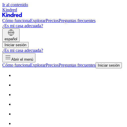
Ir al contenido
Kindred
Cómo funciona
Explorar
Precios
Preguntas frecuentes
¿Es mi casa adecuada?
español
Iniciar sesión
¿Es mi casa adecuada?
Abrir el menú
Cómo funciona
Explorar
Precios
Preguntas frecuentes
Iniciar sesión