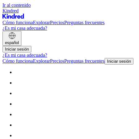
Ir al contenido
Kindred
Cómo funciona
Explorar
Precios
Preguntas frecuentes
¿Es mi casa adecuada?
español
Iniciar sesión
¿Es mi casa adecuada?
Cómo funciona
Explorar
Precios
Preguntas frecuentes
Iniciar sesión