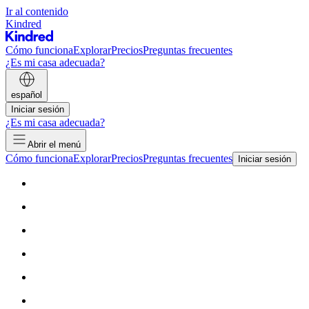
Ir al contenido
Kindred
Cómo funciona
Explorar
Precios
Preguntas frecuentes
¿Es mi casa adecuada?
español
Iniciar sesión
¿Es mi casa adecuada?
Abrir el menú
Cómo funciona
Explorar
Precios
Preguntas frecuentes
Iniciar sesión