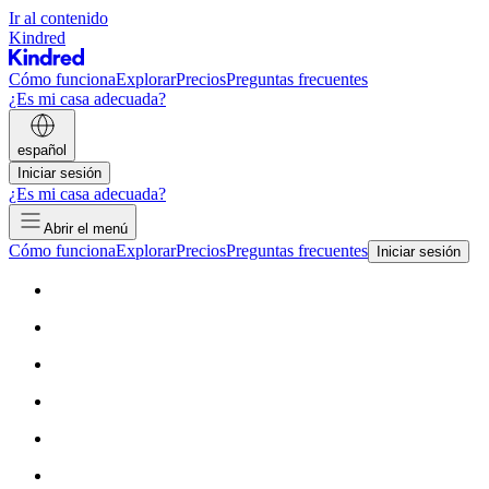
Ir al contenido
Kindred
Cómo funciona
Explorar
Precios
Preguntas frecuentes
¿Es mi casa adecuada?
español
Iniciar sesión
¿Es mi casa adecuada?
Abrir el menú
Cómo funciona
Explorar
Precios
Preguntas frecuentes
Iniciar sesión