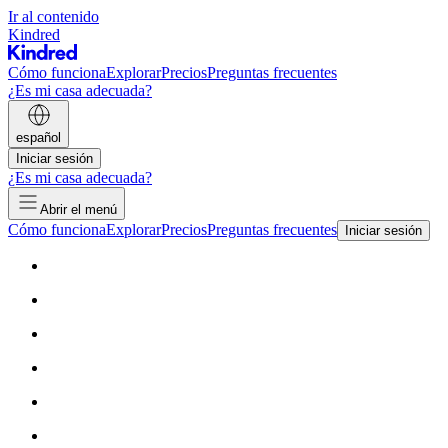
Ir al contenido
Kindred
Cómo funciona
Explorar
Precios
Preguntas frecuentes
¿Es mi casa adecuada?
español
Iniciar sesión
¿Es mi casa adecuada?
Abrir el menú
Cómo funciona
Explorar
Precios
Preguntas frecuentes
Iniciar sesión