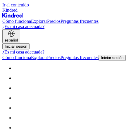
Ir al contenido
Kindred
Cómo funciona
Explorar
Precios
Preguntas frecuentes
¿Es mi casa adecuada?
español
Iniciar sesión
¿Es mi casa adecuada?
Cómo funciona
Explorar
Precios
Preguntas frecuentes
Iniciar sesión