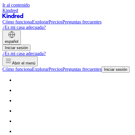
Ir al contenido
Kindred
Cómo funciona
Explorar
Precios
Preguntas frecuentes
¿Es mi casa adecuada?
español
Iniciar sesión
¿Es mi casa adecuada?
Abrir el menú
Cómo funciona
Explorar
Precios
Preguntas frecuentes
Iniciar sesión