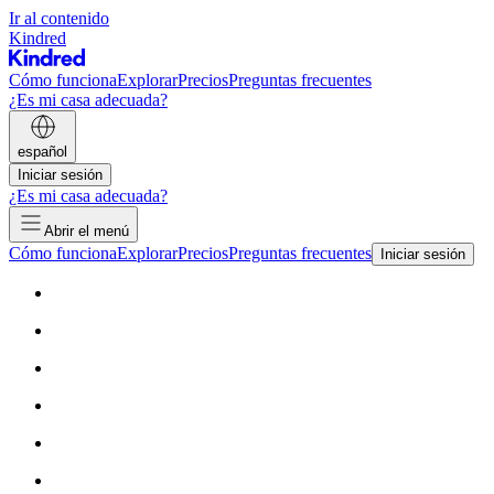
Ir al contenido
Kindred
Cómo funciona
Explorar
Precios
Preguntas frecuentes
¿Es mi casa adecuada?
español
Iniciar sesión
¿Es mi casa adecuada?
Abrir el menú
Cómo funciona
Explorar
Precios
Preguntas frecuentes
Iniciar sesión