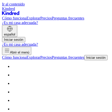
Ir al contenido
Kindred
Cómo funciona
Explorar
Precios
Preguntas frecuentes
¿Es mi casa adecuada?
español
Iniciar sesión
¿Es mi casa adecuada?
Abrir el menú
Cómo funciona
Explorar
Precios
Preguntas frecuentes
Iniciar sesión