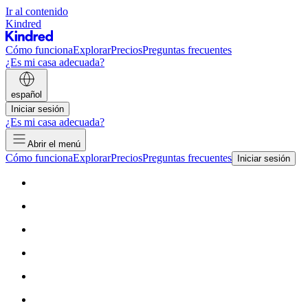
Ir al contenido
Kindred
Cómo funciona
Explorar
Precios
Preguntas frecuentes
¿Es mi casa adecuada?
español
Iniciar sesión
¿Es mi casa adecuada?
Abrir el menú
Cómo funciona
Explorar
Precios
Preguntas frecuentes
Iniciar sesión