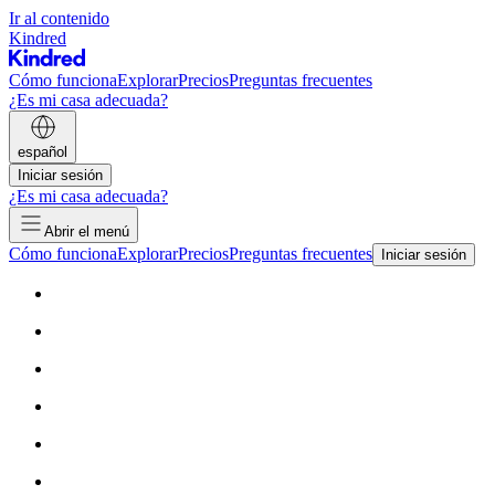
Ir al contenido
Kindred
Cómo funciona
Explorar
Precios
Preguntas frecuentes
¿Es mi casa adecuada?
español
Iniciar sesión
¿Es mi casa adecuada?
Abrir el menú
Cómo funciona
Explorar
Precios
Preguntas frecuentes
Iniciar sesión