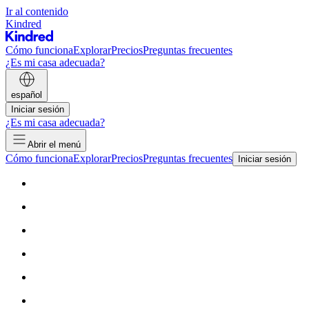
Ir al contenido
Kindred
Cómo funciona
Explorar
Precios
Preguntas frecuentes
¿Es mi casa adecuada?
español
Iniciar sesión
¿Es mi casa adecuada?
Abrir el menú
Cómo funciona
Explorar
Precios
Preguntas frecuentes
Iniciar sesión