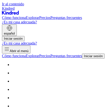
Ir al contenido
Kindred
Cómo funciona
Explorar
Precios
Preguntas frecuentes
¿Es mi casa adecuada?
español
Iniciar sesión
¿Es mi casa adecuada?
Abrir el menú
Cómo funciona
Explorar
Precios
Preguntas frecuentes
Iniciar sesión