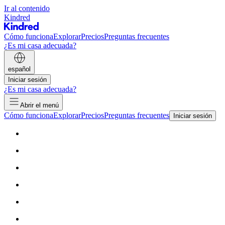
Ir al contenido
Kindred
Cómo funciona
Explorar
Precios
Preguntas frecuentes
¿Es mi casa adecuada?
español
Iniciar sesión
¿Es mi casa adecuada?
Abrir el menú
Cómo funciona
Explorar
Precios
Preguntas frecuentes
Iniciar sesión