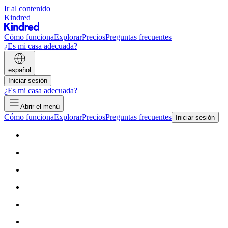
Ir al contenido
Kindred
Cómo funciona
Explorar
Precios
Preguntas frecuentes
¿Es mi casa adecuada?
español
Iniciar sesión
¿Es mi casa adecuada?
Abrir el menú
Cómo funciona
Explorar
Precios
Preguntas frecuentes
Iniciar sesión