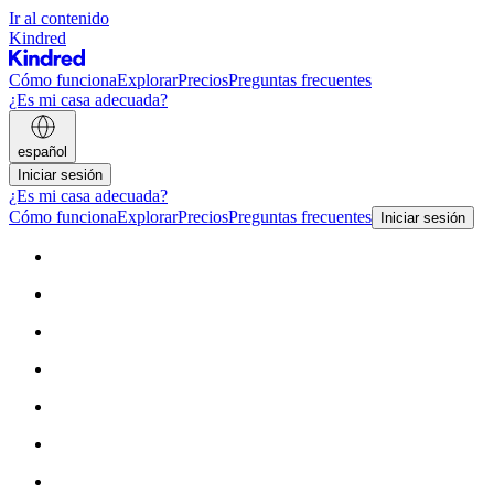
Ir al contenido
Kindred
Cómo funciona
Explorar
Precios
Preguntas frecuentes
¿Es mi casa adecuada?
español
Iniciar sesión
¿Es mi casa adecuada?
Cómo funciona
Explorar
Precios
Preguntas frecuentes
Iniciar sesión