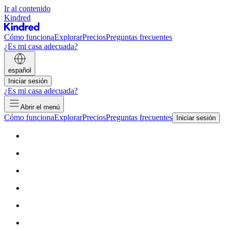
Ir al contenido
Kindred
Cómo funciona
Explorar
Precios
Preguntas frecuentes
¿Es mi casa adecuada?
español
Iniciar sesión
¿Es mi casa adecuada?
Abrir el menú
Cómo funciona
Explorar
Precios
Preguntas frecuentes
Iniciar sesión