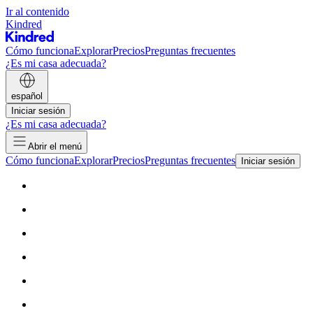
Ir al contenido
Kindred
Cómo funciona
Explorar
Precios
Preguntas frecuentes
¿Es mi casa adecuada?
español
Iniciar sesión
¿Es mi casa adecuada?
Abrir el menú
Cómo funciona
Explorar
Precios
Preguntas frecuentes
Iniciar sesión