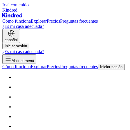
Ir al contenido
Kindred
Cómo funciona
Explorar
Precios
Preguntas frecuentes
¿Es mi casa adecuada?
español
Iniciar sesión
¿Es mi casa adecuada?
Abrir el menú
Cómo funciona
Explorar
Precios
Preguntas frecuentes
Iniciar sesión