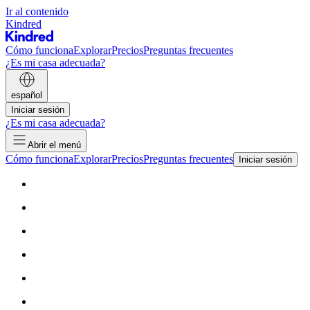
Ir al contenido
Kindred
Cómo funciona
Explorar
Precios
Preguntas frecuentes
¿Es mi casa adecuada?
español
Iniciar sesión
¿Es mi casa adecuada?
Abrir el menú
Cómo funciona
Explorar
Precios
Preguntas frecuentes
Iniciar sesión