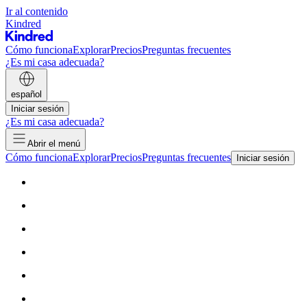
Ir al contenido
Kindred
Cómo funciona
Explorar
Precios
Preguntas frecuentes
¿Es mi casa adecuada?
español
Iniciar sesión
¿Es mi casa adecuada?
Abrir el menú
Cómo funciona
Explorar
Precios
Preguntas frecuentes
Iniciar sesión