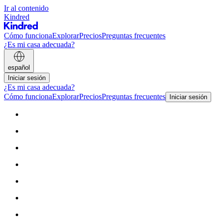
Ir al contenido
Kindred
Cómo funciona
Explorar
Precios
Preguntas frecuentes
¿Es mi casa adecuada?
español
Iniciar sesión
¿Es mi casa adecuada?
Cómo funciona
Explorar
Precios
Preguntas frecuentes
Iniciar sesión