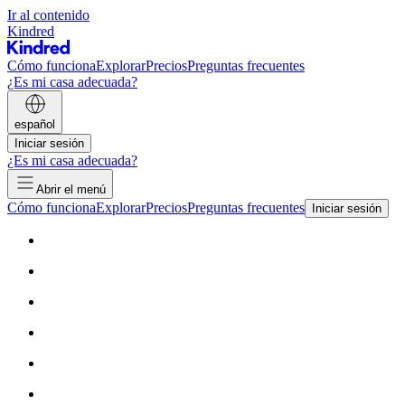
Ir al contenido
Kindred
Cómo funciona
Explorar
Precios
Preguntas frecuentes
¿Es mi casa adecuada?
español
Iniciar sesión
¿Es mi casa adecuada?
Abrir el menú
Cómo funciona
Explorar
Precios
Preguntas frecuentes
Iniciar sesión