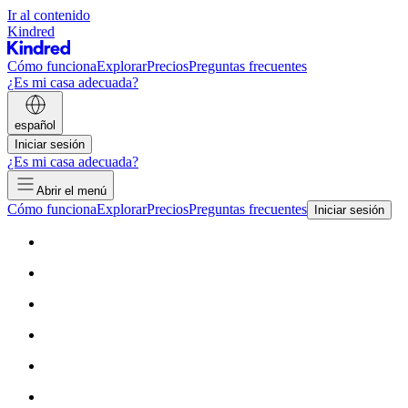
Ir al contenido
Kindred
Cómo funciona
Explorar
Precios
Preguntas frecuentes
¿Es mi casa adecuada?
español
Iniciar sesión
¿Es mi casa adecuada?
Abrir el menú
Cómo funciona
Explorar
Precios
Preguntas frecuentes
Iniciar sesión