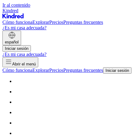
Ir al contenido
Kindred
Cómo funciona
Explorar
Precios
Preguntas frecuentes
¿Es mi casa adecuada?
español
Iniciar sesión
¿Es mi casa adecuada?
Abrir el menú
Cómo funciona
Explorar
Precios
Preguntas frecuentes
Iniciar sesión