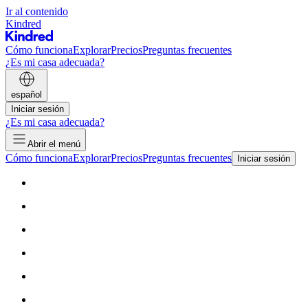
Ir al contenido
Kindred
Cómo funciona
Explorar
Precios
Preguntas frecuentes
¿Es mi casa adecuada?
español
Iniciar sesión
¿Es mi casa adecuada?
Abrir el menú
Cómo funciona
Explorar
Precios
Preguntas frecuentes
Iniciar sesión