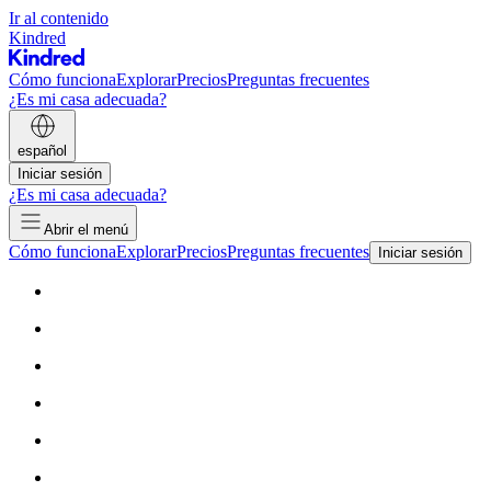
Ir al contenido
Kindred
Cómo funciona
Explorar
Precios
Preguntas frecuentes
¿Es mi casa adecuada?
español
Iniciar sesión
¿Es mi casa adecuada?
Abrir el menú
Cómo funciona
Explorar
Precios
Preguntas frecuentes
Iniciar sesión