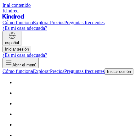
Ir al contenido
Kindred
Cómo funciona
Explorar
Precios
Preguntas frecuentes
¿Es mi casa adecuada?
español
Iniciar sesión
¿Es mi casa adecuada?
Abrir el menú
Cómo funciona
Explorar
Precios
Preguntas frecuentes
Iniciar sesión