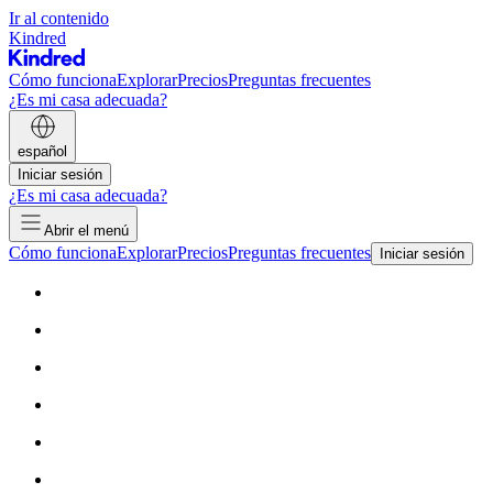
Ir al contenido
Kindred
Cómo funciona
Explorar
Precios
Preguntas frecuentes
¿Es mi casa adecuada?
español
Iniciar sesión
¿Es mi casa adecuada?
Abrir el menú
Cómo funciona
Explorar
Precios
Preguntas frecuentes
Iniciar sesión