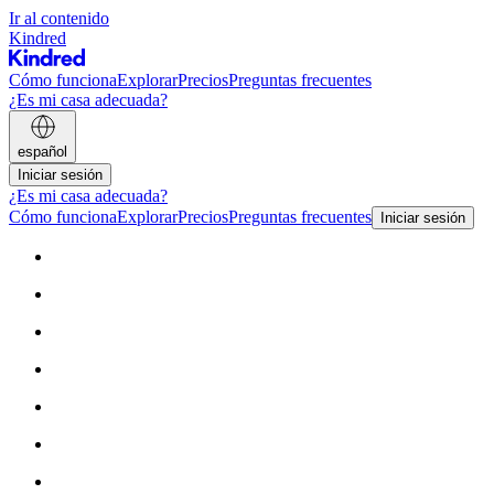
Ir al contenido
Kindred
Cómo funciona
Explorar
Precios
Preguntas frecuentes
¿Es mi casa adecuada?
español
Iniciar sesión
¿Es mi casa adecuada?
Cómo funciona
Explorar
Precios
Preguntas frecuentes
Iniciar sesión