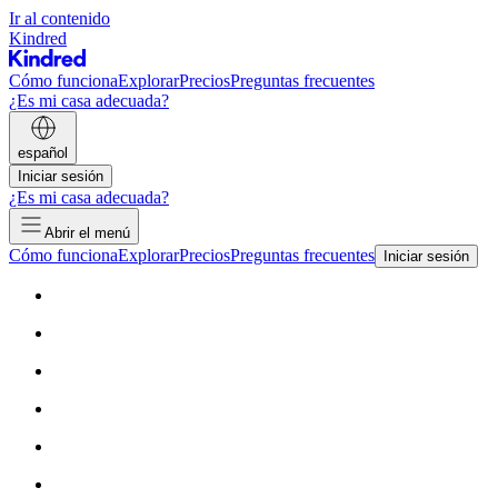
Ir al contenido
Kindred
Cómo funciona
Explorar
Precios
Preguntas frecuentes
¿Es mi casa adecuada?
español
Iniciar sesión
¿Es mi casa adecuada?
Abrir el menú
Cómo funciona
Explorar
Precios
Preguntas frecuentes
Iniciar sesión