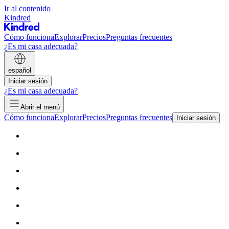
Ir al contenido
Kindred
Cómo funciona
Explorar
Precios
Preguntas frecuentes
¿Es mi casa adecuada?
español
Iniciar sesión
¿Es mi casa adecuada?
Abrir el menú
Cómo funciona
Explorar
Precios
Preguntas frecuentes
Iniciar sesión