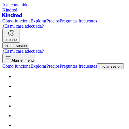
Ir al contenido
Kindred
Cómo funciona
Explorar
Precios
Preguntas frecuentes
¿Es mi casa adecuada?
español
Iniciar sesión
¿Es mi casa adecuada?
Abrir el menú
Cómo funciona
Explorar
Precios
Preguntas frecuentes
Iniciar sesión